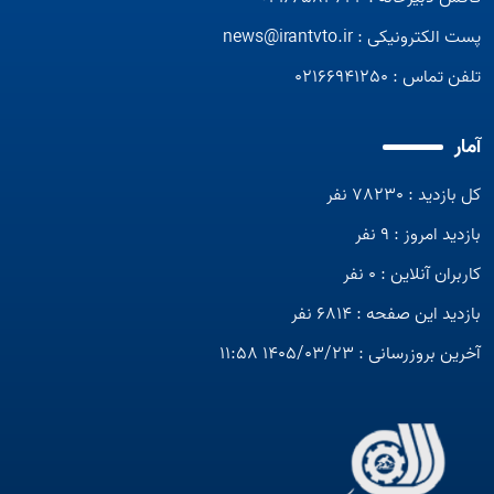
پست الکترونیکی :
news@irantvto.ir
تلفن تماس :
02166941250
آمار
کل بازدید : 78230 نفر
بازدید امروز : 9 نفر
کاربران آنلاین : 0 نفر
بازدید این صفحه : 6814 نفر
آخرین بروزرسانی : 1405/03/23 11:58