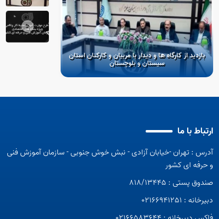
بازدید از کارگاه ها و دیدار با مربیان و کارکنان استان
سیستان و بلوچستان
طرح مهارت آم
ارتباط با ما
آدرس : تهران -خیابان آزادی - نبش خوش جنوبی - سازمان آموزش فنی
محیط کار واقعی
مشاوره و
و حرفه ای کشور
صندوق پستی : 818/13445
دبیرخانه : 02166941251
فاکس دبیرخانه : 02166583644