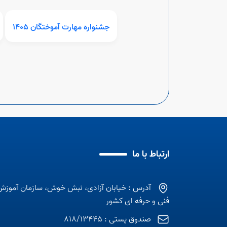
جشنواره مهارت آموختگان 1405
ارتباط با ما
آدرس : خیابان آزادی، نبش خوش، سازمان آموزش
فنی و حرفه ای کشور
صندوق پستی : 818/13445