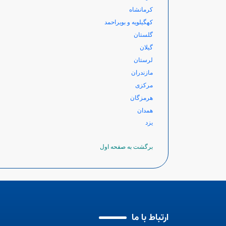
کرمانشاه
کهگیلویه و بویراحمد
گلستان
گیلان
لرستان
مازندران
مرکزی
هرمزگان
همدان
یزد
برگشت به صفحه اول
ارتباط با ما