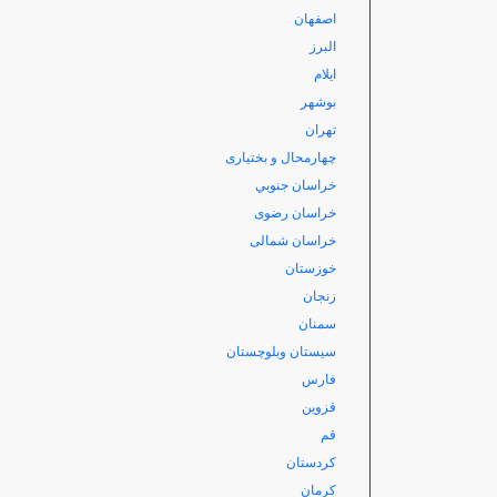
اصفهان
البرز
ایلام
بوشهر
تهران
چهارمحال و بختیاری
خراسان جنوبي
خراسان رضوی
خراسان شمالی
خوزستان
زنجان
سمنان
سیستان وبلوچستان
فارس
قزوین
قم
کردستان
کرمان