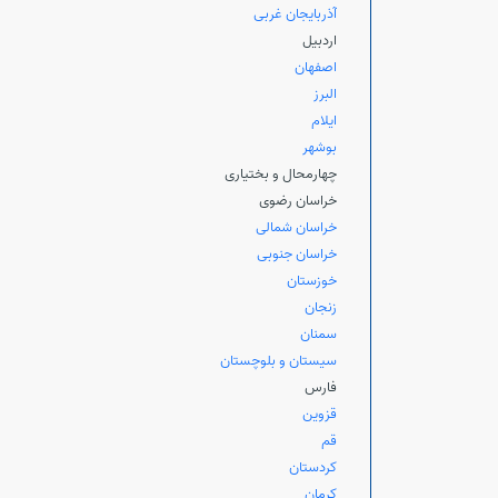
آذربایجان غربی
اردبیل
اصفهان
البرز
ایلام
بوشهر
چهارمحال و بختیاری
خراسان رضوی
خراسان شمالی
خراسان جنوبی
خوزستان
زنجان
سمنان
سیستان و بلوچستان
فارس
قزوین
قم
کردستان
کرمان