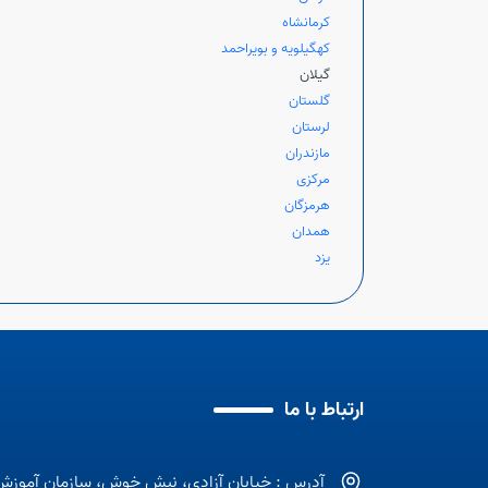
کرمانشاه
کهگیلویه و بویراحمد
گیلان
گلستان
لرستان
مازندران
مرکزی
هرمزگان
همدان
یزد
ارتباط با ما
آدرس : خیابان آزادی، نبش خوش، سازمان آموزش