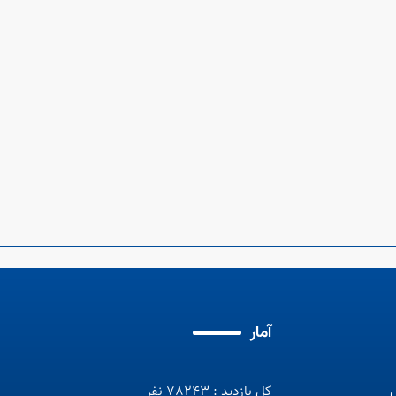
آمار
کل بازدید : 78243 نفر